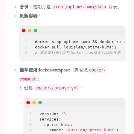
备份
：定期打包
目录。
/root/uptime-kuma/data
更新容器
：
docker stop uptime-kuma && docker rm upti
docker pull louislam/uptime-kuma:1       
# 重新执行第4步的docker run命令启动新容器
推荐使用docker-compose
（需安装
docker-
）：
compose
创建
：
docker-compose.yml
version:
'3'
services:
uptime-kuma:
image:
louislam/uptime-kuma:1