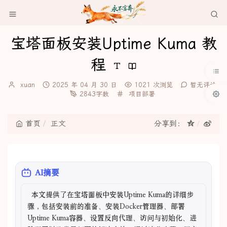
宝塔面板安装Uptime Kuma 教
程
博
发
xuan
2025 年 04 月 30 日
1021 次浏览
暂无评论
主：
布
分
2843字数
项目部署
时
类：
间：
首页
正文
分享到：
AI摘要
  本文提供了在宝塔面板中安装Uptime Kuma的详细步
骤，包括安装前的准备、安装Docker管理器、部署
Uptime Kuma容器、设置反向代理、访问与初始化、进