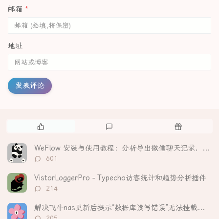
邮箱
*
地址
发表评论
热
最
随
门
新
机
文
评
文
WeFlow 安装与使用教程：分析导出微信聊天记录，生成可视化年度报告
章
论
章
评
601
论
数：
VistorLoggerPro - Typecho访客统计和趋势分析插件
评
214
论
数：
解决飞牛nas更新后提示“数据库读写错误”无法挂载硬盘
评
205