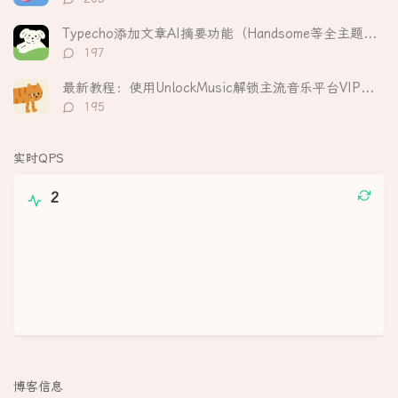
论
数：
Typecho添加文章AI摘要功能（Handsome等全主题适配）
评
197
论
数：
最新教程：使用UnlockMusic解锁主流音乐平台VIP歌曲的加密保护
评
195
论
数：
实时QPS
2
博客信息