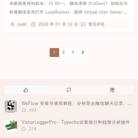
本教程使用的版本：12.55一、 脚本录制 (VUGen)1. 初始化与
新建脚本首先打开 LoadRunner，选择 Virtual User Gener...
xuan
2026 年 01 月 12 日
暂无评论
1
2
3
热
最
随
门
新
机
文
评
文
WeFlow 安装与使用教程：分析导出微信聊天记录，生成可视化年度报告
章
论
章
评
603
论
数：
VistorLoggerPro - Typecho访客统计和趋势分析插件
评
215
论