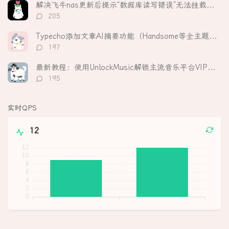
数：
解决飞牛nas更新后提示“数据库读写错误”无法挂载硬盘
评
205
论
数：
Typecho添加文章AI摘要功能（Handsome等全主题适配）
评
197
论
数：
最新教程：使用UnlockMusic解锁主流音乐平台VIP歌曲的加密保护
评
195
论
数：
实时QPS
12