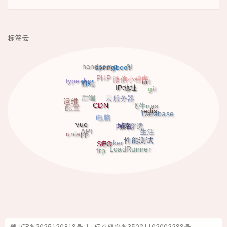
标签云
handsome
AI
springboot
PHP
微信小程序
typecho
url
前端
IP地址
git
后端
云服务器
运维
CDN
飞牛nas
配置
redis
Database
电脑
vue
域名
内网穿透
API
生活
uniapp
性能测试
SEO
docker
LoadRunner
frp