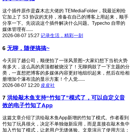
这个插件原作是森木志大佬的 TEMediaFolder，我最近刚给
它加上了 S3 协议的支持，准备在自己的博客上用起来，顺手
分享一下。先说说这个插件解决什么问题。Typecho 自带的
媒体管理有......
2026-08-07 15:27
记录生活，精彩一刻
6
无聊，随便搞搞~
今天回了趟公司，顺便拍了一张风景图~大家幻想下当初火势
有多大，这么高的房顶都被烧没了！无聊捣鼓了一下主题的分
类，一直想把博客的多媒体内容更好地组织起来，然后在给相
册增加个瀑布流的显示方案！个人觉......
2026-08-07 12:20
皮皮社
7
洪绘敲木鱼支持“竹知了”模式了，可以自定义音
效的电子竹知了App
这篇文章介绍了洪绘敲木鱼App新增的竹知了模式。作者看到
竹知了玩具很火，决定不单独做新应用，而是直接在敲木鱼中
加入竹知了模式，让老用户无缝体验。文章演示了使用方法：