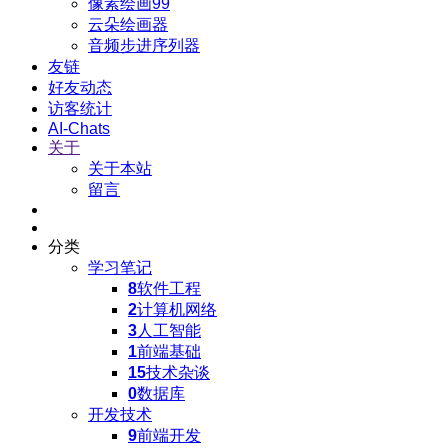
像素绘画99
云朵绘画器
音频步进序列器
友链
好友动态
访客统计
AI-Chats
关于
关于本站
留言
分类
学习笔记
8
软件工程
2
计算机网络
3
人工智能
1
前端基础
15
技术杂谈
0
数据库
开发技术
9
前端开发