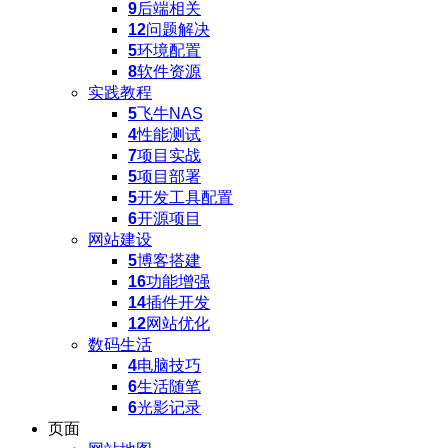
9
后端相关
12
问题解决
5
环境配置
8
软件资源
实践教程
5
飞牛NAS
4
性能测试
7
项目实战
5
项目部署
5
开发工具配置
6
开源项目
网站建设
5
博客搭建
16
功能增强
14
插件开发
12
网站优化
数码生活
4
电脑技巧
6
生活随笔
6
光影记录
页面