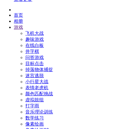
首页
相册
游戏
飞机大战
趣味游戏
在线白板
井字棋
问答游戏
目标点击
掉落物体捕捉
迷宫逃脱
小行星大战
表情老虎机
颜色匹配挑战
虚拟鼓组
打字雨
音乐理论训练
数学练习
像素绘画