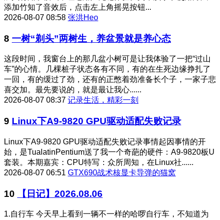
添加竹知了音效后，点击左上角摇晃按钮...
2026-08-07 08:58
张洪Heo
8
一树“剃头”两树生，养盆景就是养心态
这段时间，我窗台上的那几盆小树可是让我体验了一把“过山
车”的心情。几棵桩子状态各有不同，有的在生死边缘挣扎了
一回，有的缓过了劲，还有的正憋着劲准备长个子，一家子悲
喜交加。最先要说的，就是最让我心......
2026-08-07 08:37
记录生活，精彩一刻
9
Linux下A9-9820 GPU驱动适配失败记录
Linux下A9-9820 GPU驱动适配失败记录事情起因事情的开
始，是TualatinPentium送了我一个奇葩的硬件：A9-9820板U
套装。本期嘉宾：CPU特写：众所周知，在Linux社......
2026-08-07 06:51
GTX690战术核显卡导弹的猫窝
10
【日记】2026.08.06
1.自行车 今天早上看到一辆不一样的哈啰自行车，不知道为