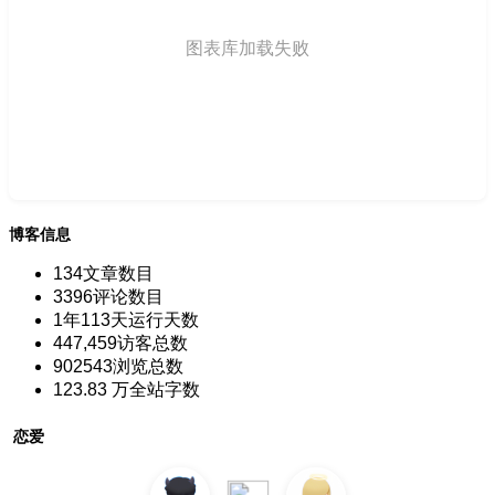
图表库加载失败
博客信息
134
文章数目
3396
评论数目
1年113天
运行天数
447,459
访客总数
902543
浏览总数
123.83 万
全站字数
恋爱