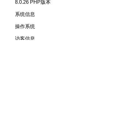
8.0.26
PHP版本
系统信息
操作系统
访客信息
持续运行
您的IP
网络地址
浏览器信息
您的设备
GET
请求方法
服务语言
HTTPS
连接类型