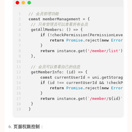
// 会员管理功能
const
 memberManagement = {

// 只有管理员可以查看所有会员
getAllMembers
: 
() =>
 {

if
 (!checkPermission(PermissionLevel.AD
return
Promise
.reject(
new
Error
(
'权
     }

return
 instance.get(
'/member/list'
)

 },

// 会员可以查看自己的信息
getMemberInfo
: 
(
id
) =>
 {

const
 currentUserId = uni.getStorageSy
if
 (id !== currentUserId && !checkPermi
return
Promise
.reject(
new
Error
(
'权
     }

return
 instance.get(
`/member/
${id}
`
)

 }

}
页面权限控制
：