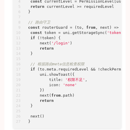
const
 currentLevel = PermissionLevel[userRo
return
 currentLevel >= requiredLevel

}

// 路由守卫
const
 routerGuard = 
(
to, 
from
, next
) =>
 {

const
 token = uni.getStorageSync(
'token'
)

if
 (!token) {

     next(
'/login'
)

return
 }

// 根据路由meta信息检查权限
if
 (to.meta.requiredLevel && !checkPermissi
     uni.showToast({

title
: 
'权限不足'
,

icon
: 
'none'
     })

     next(
from
.path)

return
 }

 next()

}