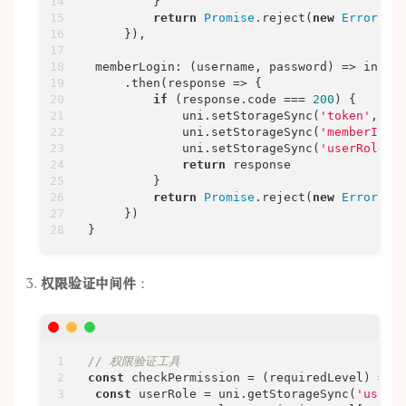
         }

return
Promise
.reject(
new
Error
(re
     }),

memberLogin
: 
(
username, password
) =>
 insta
     .then(
response
 =>
 {

if
 (response.code === 
200
) {

             uni.setStorageSync(
'token'
, res
             uni.setStorageSync(
'memberInfo
             uni.setStorageSync(
'userRole'
,
return
 response

         }

return
Promise
.reject(
new
Error
(re
     })

}
权限验证中间件
：
// 权限验证工具
const
 checkPermission = 
(
requiredLevel
) =>
 {
const
 userRole = uni.getStorageSync(
'userR