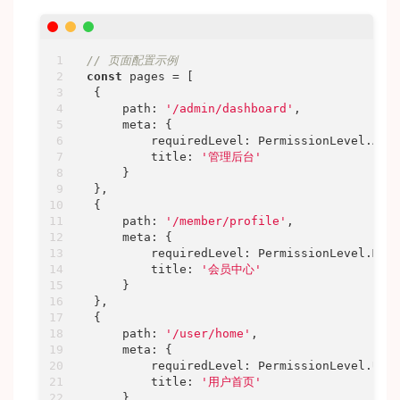
// 页面配置示例
const
 pages = [

 {

path
: 
'/admin/dashboard'
,

meta
: {

requiredLevel
: PermissionLevel.ADMI
title
: 
'管理后台'
     }

 },

 {

path
: 
'/member/profile'
,

meta
: {

requiredLevel
: PermissionLevel.MEMB
title
: 
'会员中心'
     }

 },

 {

path
: 
'/user/home'
,

meta
: {

requiredLevel
: PermissionLevel.USER
title
: 
'用户首页'
     }
