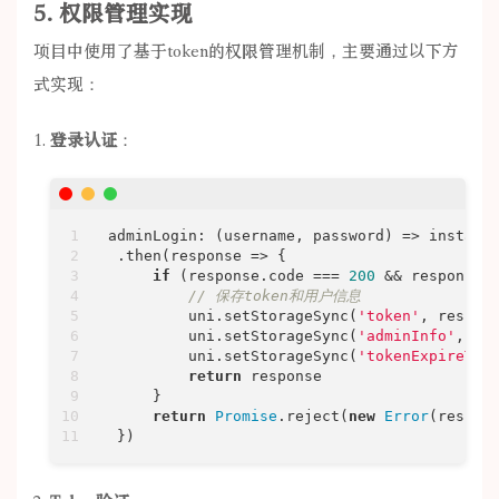
5. 权限管理实现
项目中使用了基于token的权限管理机制，主要通过以下方
式实现：
登录认证
：
adminLogin: 
(
username, password
) =>
 instanc
 .then(
response
 =>
 {

if
 (response.code === 
200
 && response.d
// 保存token和用户信息
         uni.setStorageSync(
'token'
, respons
         uni.setStorageSync(
'adminInfo'
, res
         uni.setStorageSync(
'tokenExpireTim
return
 response

     }

return
Promise
.reject(
new
Error
(respon
 })