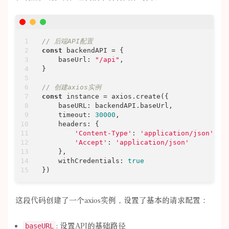
// 后端API配置
const
 backendAPI = {

baseUrl
: 
"/api"
,

}

// 创建axios实例
const
 instance = axios.create({

baseURL
: backendAPI.baseUrl,

timeout
: 
30000
,

headers
: {

'Content-Type'
: 
'application/json'
,

'Accept'
: 
'application/json'
    },

withCredentials
: 
true
})
这段代码创建了一个axios实例，设置了基本的请求配置：
: 设置API的基础路径
baseURL