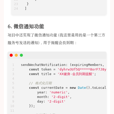
 }

]
6. 微信通知功能
项目中还实现了微信通知功能 (我这里是用的是一个第三方
服务号发送的通知)，用于提醒会员到期：
sendWechatNotification: 
(
expiringMembers, exp
const
 token = 
'dyhrw3Uf5Q*****8orF7J8yW0'
;
const
 title = 
'XX健身-会员到期提醒'
;

// 格式化日期
const
 currentDate = 
new
Date
().toLocaleDa
year
: 
'numeric'
,

month
: 
'2-digit'
,

day
: 
'2-digit'
    });
