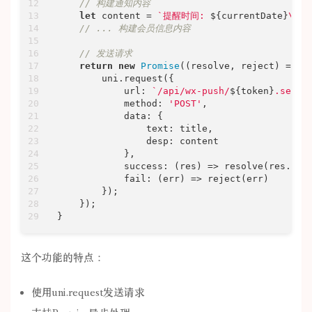
// 构建通知内容
let
 content = 
`提醒时间: 
${currentDate}
\n\n
// ... 构建会员信息内容
// 发送请求
return
new
Promise
(
(
resolve, reject
) =>
 {

        uni.request({

url
: 
`/api/wx-push/
${token}
.send`
,
method
: 
'POST'
,

data
: {

text
: title,

desp
: content

            },

success
: 
(
res
) =>
 resolve(res.data
fail
: 
(
err
) =>
 reject(err)

        });

    });

}
这个功能的特点：
使用uni.request发送请求