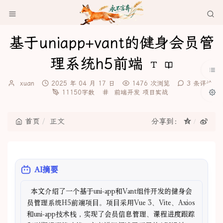
基于uniapp+vant的健身会员管
理系统h5前端
博
发
xuan
2025 年 04 月 17 日
1476 次浏览
3 条评论
主：
布
分
11150字数
前端开发
项目实战
时
类：
间：
首页
正文
分享到：
AI摘要
  本文介绍了一个基于uni-app和Vant组件开发的健身会
员管理系统H5前端项目。项目采用Vue 3、Vite、Axios
和uni-app技术栈，实现了会员信息管理、课程进度跟踪