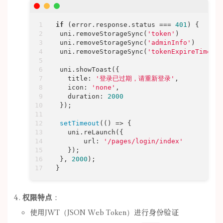
if
 (error.response.status === 
401
) {

 uni.removeStorageSync(
'token'
)

 uni.removeStorageSync(
'adminInfo'
)

 uni.removeStorageSync(
'tokenExpireTime'
)

 uni.showToast({

title
: 
'登录已过期，请重新登录'
,

icon
: 
'none'
,

duration
: 
2000
 });

setTimeout
(
() =>
 {

   uni.reLaunch({

url
: 
'/pages/login/index'
   });

 }, 
2000
);

}
权限特点
：
使用JWT（JSON Web Token）进行身份验证