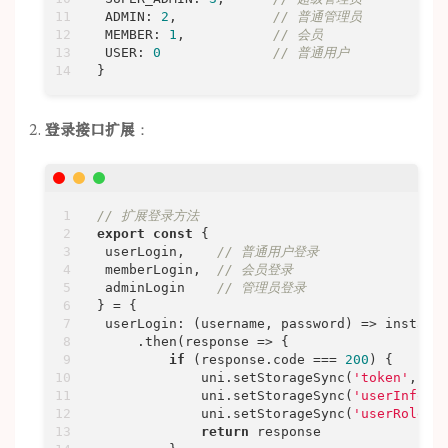
ADMIN
: 
2
,            
// 普通管理员
MEMBER
: 
1
,           
// 会员
USER
: 
0
// 普通用户
}
登录接口扩展
：
// 扩展登录方法
export
const
 {

 userLogin,    
// 普通用户登录
 memberLogin,  
// 会员登录
 adminLogin    
// 管理员登录
} = {

userLogin
: 
(
username, password
) =>
 instanc
     .then(
response
 =>
 {

if
 (response.code === 
200
) {

             uni.setStorageSync(
'token'
, res
             uni.setStorageSync(
'userInfo'
,
             uni.setStorageSync(
'userRole'
,
return
 response
