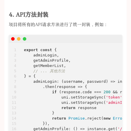
4. API方法封装
项目将所有的API请求方法进行了统一封装，例如：
export
const
 {

    adminLogin,

    getAdminProfile,

    getMemberList,

// ... 其他方法
} = {

adminLogin
: 
(
username, password
) =>
 insta
        .then(
response
 =>
 {

if
 (response.code === 
200
 && respo
                uni.setStorageSync(
'token'
, r
                uni.setStorageSync(
'adminInfo
return
 response

            }

return
Promise
.reject(
new
Error
(r
        }),

getAdminProfile
: 
() =>
 instance.get(
'/adm