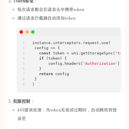
Token验证
：
每次请求都会在请求头中携带token
通过请求拦截器自动添加token
instance.interceptors.request.use(

config
 =>
 {

const
 token = uni.getStorageSync(
'token
if
 (token) {

       config.headers[
'Authorization'
] = 
`
   }

return
 config

 }

)
权限控制
：
401错误处理：当token无效或过期时，自动跳转到登
录页