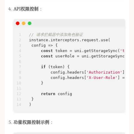
API权限控制
：
// 请求拦截器中添加角色验证
instance.interceptors.request.use(

config
 =>
 {

const
 token = uni.getStorageSync(
'toke
const
 userRole = uni.getStorageSync(
'u
if
 (token) {

         config.headers[
'Authorization'
] = 
         config.headers[
'X-User-Role'
] = use
     }

return
 config

 }

)
功能权限控制示例
：