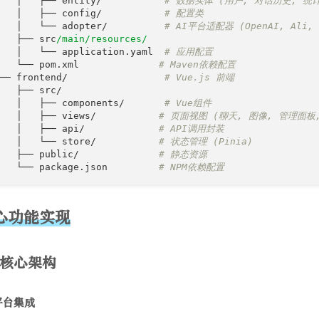
   │   ├── entity/           
# 数据实体 (用户, 对话历史, 统
   │   ├── config/           
# 配置类
   │   └── adopter/          
# AI平台适配器 (OpenAI, Ali, 
   ├── src
/main/resources/
   │   └── application.yaml  
# 应用配置
   └── pom.xml              
# Maven依赖配置
── frontend/                 
# Vue.js 前端
   ├── src/

   │   ├── components/       
# Vue组件
   │   ├── views/           
# 页面视图 (聊天, 图像, 管理面板
   │   ├── api/             
# API调用封装
   │   └── store/           
# 状态管理 (Pinia)
   ├── public/              
# 静态资源
   └── package.json         
# NPM依赖配置
核心功能实现
后端核心架构
I平台集成