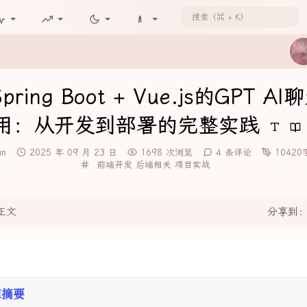
ring Boot + Vue.js的GPT A
用：从开发到部署的完整实践
发
an
2025 年 09 月 23 日
1698 次浏览
4 条评论
1042
布
分
前端开发
后端相关
项目实战
时
类：
间：
正文
分享到
I摘要