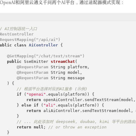
OpenAI和阿里云通义千问两个AI平台，通过适配器模式实现：
// AI控制器统一入口
RestController
RequestMapping("/api/ai")
ublic
class
AiController
{

@GetMapping("/chat/text/stream")
public
 SseEmitter 
streamChat
(

@RequestParam
 String platform,

@RequestParam
 String model,

@RequestParam
 String message

   )
{

// 根据平台选择对应的AI服务 (示例)
if
 (
"openai"
.equals(platform)) {

return
 openAiController.sendTextStream(model,
       } 
else
if
 (
"ali"
.equals(platform)) {

return
 aliAiController.sendTextStream(model, 
       }

// ... 此处添加对 deepseek, doubao, kimi 等平台的路
return
null
; 
// or throw an exception
   }
