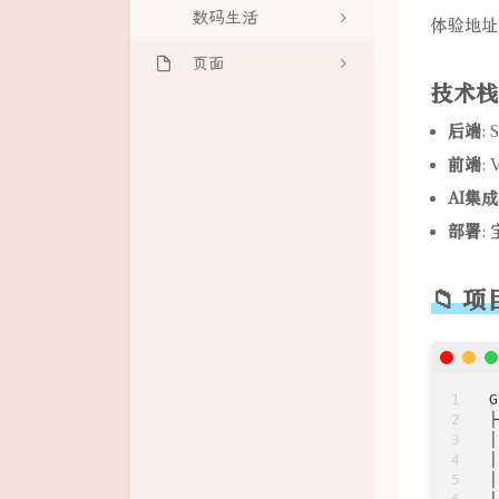
数码生活
体验地址
像素绘画99
页面
云朵绘画器
技术栈
网站地图
音频步进序列器
后端
: 
增长趋势
前端
: 
AI集成
好友文章
部署
:
文章归档
足迹地图
📁 
G
├
│
│
│