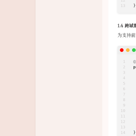
}
1.4 跨
为支持前
@
p
 
 
 
 
 
 
}