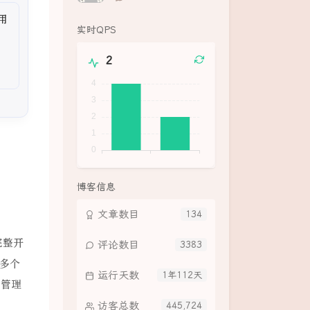
论
数：
实时QPS
2
博客信息
文章数目
134
的完整开
评论数目
3383
等多个
运行天数
1年112天
、管理
访客总数
445,724