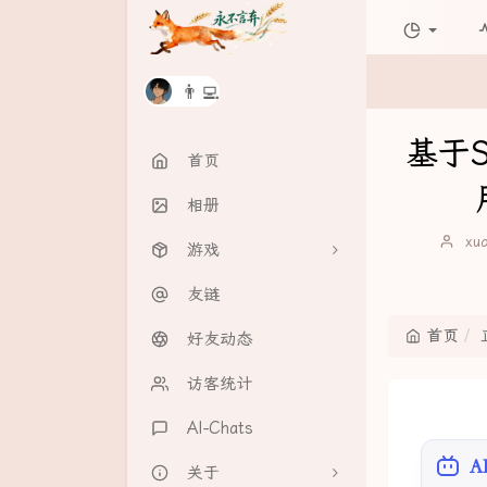
👨‍💻
基于Sp
首页
相册
博
xu
游戏
主：
友链
飞机大战
首页
好友动态
趣味游戏
访客统计
在线白板
AI-Chats
井字棋
A
关于
问答游戏