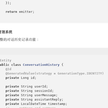
   });

return
 emitter;

话管理系统
整的对话历史记录功能：
Entity
ublic
class
ConversationHistory
{

@Id
@GeneratedValue(strategy = GenerationType.IDENTITY)
private
 Long id;

private
 String userId;

private
 String sessionId;

private
 String userMessage;

private
 String assistantReply;

private
 LocalDateTime timestamp;
