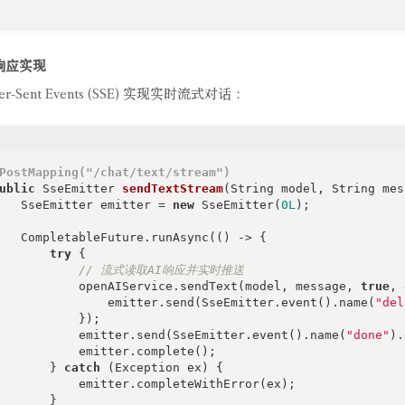
式响应实现
er-Sent Events (SSE) 实现实时流式对话：
PostMapping("/chat/text/stream")
ublic
 SseEmitter 
sendTextStream
(String model, String mes
   SseEmitter emitter = 
new
 SseEmitter(
0L
);

   CompletableFuture.runAsync(() -> {

try
 {

// 流式读取AI响应并实时推送
           openAIService.sendText(model, message, 
true
, 
               emitter.send(SseEmitter.event().name(
"del
           });

           emitter.send(SseEmitter.event().name(
"done"
).
           emitter.complete();

       } 
catch
 (Exception ex) {

           emitter.completeWithError(ex);

       }
