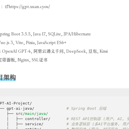
：
https://gpt.xuan.cyou/
Spring Boot 3.5.5, Java 17, SQLite, JPA/Hibernate
Vue.js 3, Vite, Pinia, JavaScript ES6+
: OpenAI GPT-4, 阿里云通义千问, DeepSeek, 豆包, Kimi
 宝塔面板, Nginx, SSL证书
项目架构
PT-AI-Project/

── gpt-ai-java/              
# Spring Boot 后端
   ├── src
/main/java/
   │   ├── controller/       
# REST API控制器 (用户, AI,
   │   ├── service/          
# 业务逻辑层 (多AI平台服务, 用