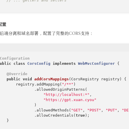
// ... getters and setters
域配置
后端分离和域名部署，配置了完整的CORS支持：
Configuration
ublic
class
CorsConfig
implements
WebMvcConfigurer
{

@Override
public
void
addCorsMappings
(CorsRegistry registry)
{

       registry.addMapping(
"/**"
)

               .allowedOriginPatterns(

"http://localhost:*"
,

"https://gpt.xuan.cyou"
               )

               .allowedMethods(
"GET"
, 
"POST"
, 
"PUT"
, 
"DE
               .allowCredentials(
true
);

   }
