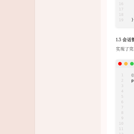
 
}
1.3 会
实现了完
@
p