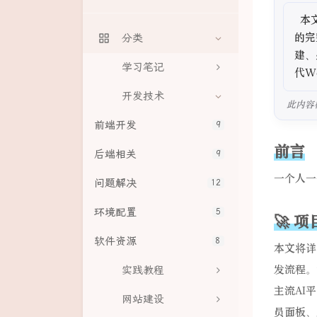
  本文详细介绍了一个基于Spring Boot后端和Vue.js前端的GPT AI聊天应用
目标点击
关于本站
的完
分类
掉落物体捕捉
留言
建、
学习笔记
代W
迷宫逃脱
开发技术
此内容
小行星大战
前端开发
9
表情老虎机
前言
后端相关
9
颜色匹配挑战
一个人一
问题解决
12
虚拟鼓组
环境配置
5
🚀 
打字雨
软件资源
8
本文将详细
音乐理论训练
发流程。
实践教程
数学练习
主流AI
网站建设
像素绘画
员面板、