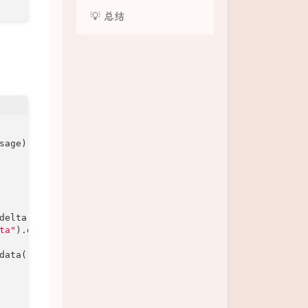
💡 总结
sage)
{

delta -> {

ta"
).data(delta));

data(
"[DONE]"
));
