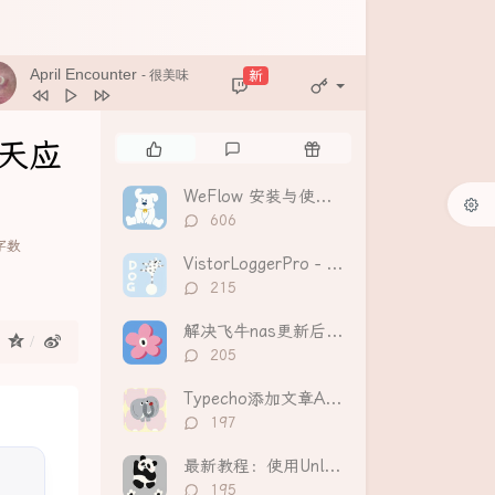
April Encounter
新
- 很美味
热
最
随
I聊天应
门
新
机
文
评
文
WeFlow 安装与使用教程：分析导出微信聊天记录，生成可视化年度报告
章
论
章
评
606
论
0字数
数：
VistorLoggerPro - Typecho访客统计和趋势分析插件
评
215
论
数：
解决飞牛nas更新后提示“数据库读写错误”无法挂载硬盘
：
评
205
论
数：
Typecho添加文章AI摘要功能（Handsome等全主题适配）
评
197
论
数：
最新教程：使用UnlockMusic解锁主流音乐平台VIP歌曲的加密保护
评
195