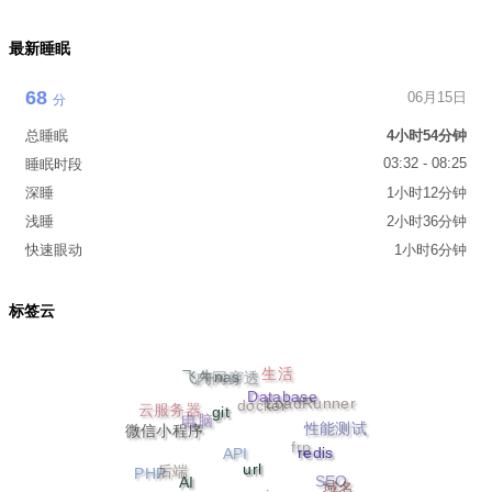
最新睡眠
68
06月15日
分
总睡眠
4小时54分钟
03:32 - 08:25
睡眠时段
深睡
1小时12分钟
浅睡
2小时36分钟
快速眼动
1小时6分钟
标签云
生活
飞牛nas
内网穿透
Database
git
LoadRunner
云服务器
docker
性能测试
微信小程序
电脑
redis
frp
url
API
PHP
AI
后端
SEO
域名