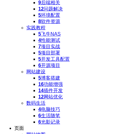
9
后端相关
12
问题解决
5
环境配置
8
软件资源
实践教程
5
飞牛NAS
4
性能测试
7
项目实战
5
项目部署
5
开发工具配置
6
开源项目
网站建设
5
博客搭建
16
功能增强
14
插件开发
12
网站优化
数码生活
4
电脑技巧
6
生活随笔
6
光影记录
页面