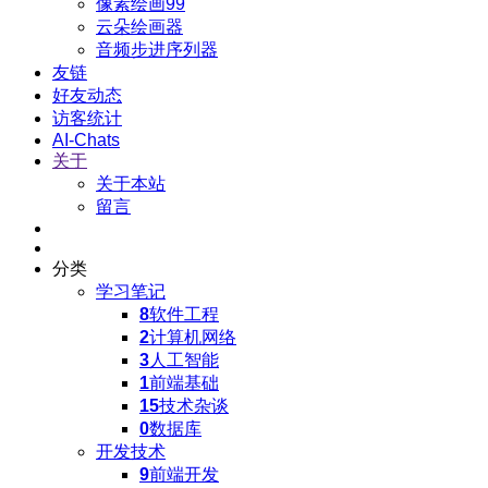
像素绘画99
云朵绘画器
音频步进序列器
友链
好友动态
访客统计
AI-Chats
关于
关于本站
留言
分类
学习笔记
8
软件工程
2
计算机网络
3
人工智能
1
前端基础
15
技术杂谈
0
数据库
开发技术
9
前端开发