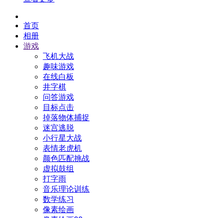
首页
相册
游戏
飞机大战
趣味游戏
在线白板
井字棋
问答游戏
目标点击
掉落物体捕捉
迷宫逃脱
小行星大战
表情老虎机
颜色匹配挑战
虚拟鼓组
打字雨
音乐理论训练
数学练习
像素绘画