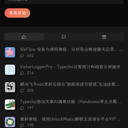
发表评论
热
最
随
门
新
机
文
评
文
WeFlow 安装与使用教程：分析导出微信聊天记录，生成可视化年度报告
章
论
章
评
602
论
数：
VistorLoggerPro - Typecho访客统计和趋势分析插件
评
214
论
数：
解决飞牛nas更新后提示“数据库读写错误”无法挂载硬盘
评
205
论
数：
Typecho添加文章AI摘要功能（Handsome等全主题适配）
评
197
论
数：
最新教程：使用UnlockMusic解锁主流音乐平台VIP歌曲的加密保护
评
195