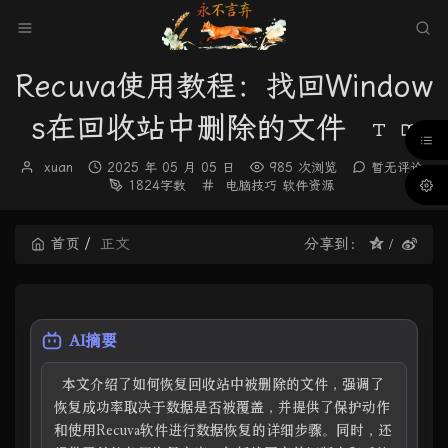
Recuva使用教程：找回Window
s在回收站中删除的文件
博
发
xuan
2025 年 05 月 05 日
985 次浏览
暂无评论
主：
布
分
1824字数
电脑技巧
软件资源
时
类：
间：
首页
正文
分享到：
AI摘要
  本文介绍了如何恢复回收站中被删除的文件，强调了
恢复成功率取决于数据是否被覆盖，并提供了保护动作
和使用Recuva软件进行数据恢复的详细步骤。同时，还