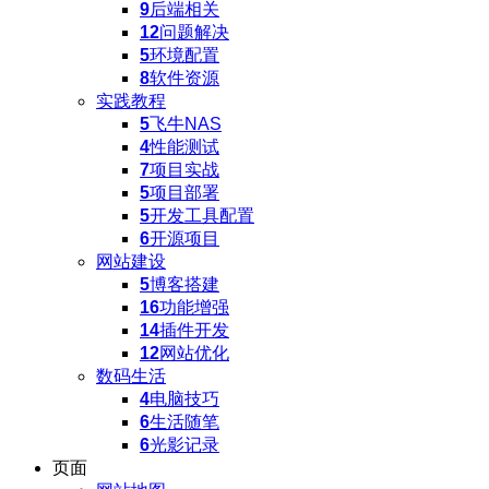
9
后端相关
12
问题解决
5
环境配置
8
软件资源
实践教程
5
飞牛NAS
4
性能测试
7
项目实战
5
项目部署
5
开发工具配置
6
开源项目
网站建设
5
博客搭建
16
功能增强
14
插件开发
12
网站优化
数码生活
4
电脑技巧
6
生活随笔
6
光影记录
页面