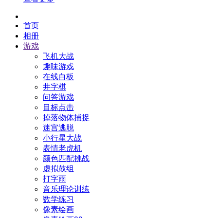
首页
相册
游戏
飞机大战
趣味游戏
在线白板
井字棋
问答游戏
目标点击
掉落物体捕捉
迷宫逃脱
小行星大战
表情老虎机
颜色匹配挑战
虚拟鼓组
打字雨
音乐理论训练
数学练习
像素绘画