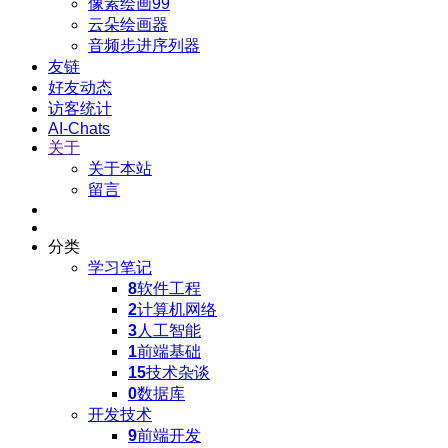
像素绘画99
云朵绘画器
音频步进序列器
友链
好友动态
访客统计
AI-Chats
关于
关于本站
留言
分类
学习笔记
8
软件工程
2
计算机网络
3
人工智能
1
前端基础
15
技术杂谈
0
数据库
开发技术
9
前端开发