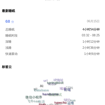
最新睡眠
68
06月15日
分
总睡眠
4小时54分钟
03:32 - 08:25
睡眠时段
深睡
1小时12分钟
浅睡
2小时36分钟
快速眼动
1小时6分钟
标签云
IP地址
url
redis
springboot
域名
AI
CDN
git
Database
前端
性能测试
handsome
SEO
微信小程序
vue
生活
飞牛nas
LoadRunner
运维
typecho