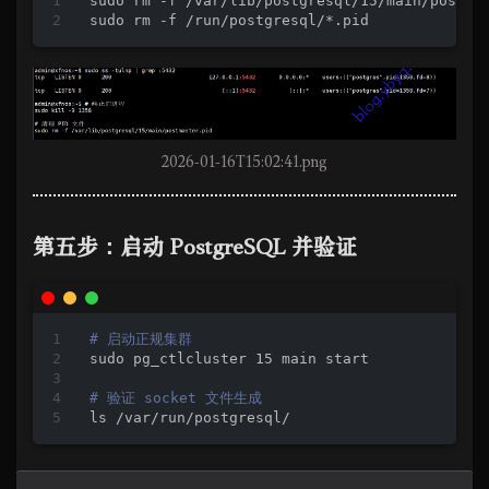
sudo rm -f /var/lib/postgresql/15/main/postmas
sudo rm -f /run/postgresql/*.pid
2026-01-16T15:02:41.png
第五步：启动 PostgreSQL 并验证
# 启动正规集群
sudo pg_ctlcluster 15 main start

# 验证 socket 文件生成
ls /var/run/postgresql/