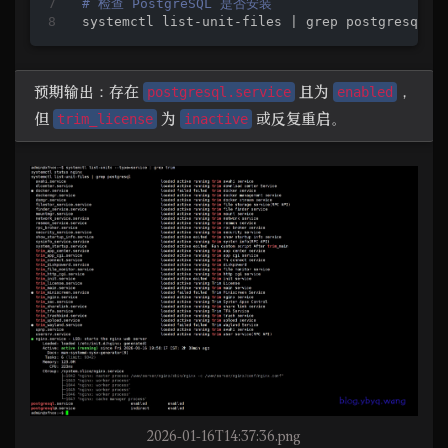
# 检查 PostgreSQL 是否安装
systemctl list-unit-files | grep postgresql
预期输出：存在
且为
，
postgresql.service
enabled
但
为
或反复重启。
trim_license
inactive
2026-01-16T14:37:36.png