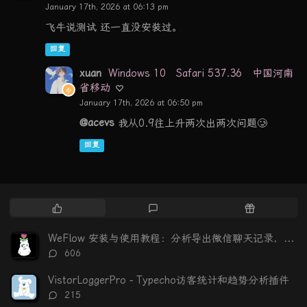
January 17th, 2026 at 06:13 pm
飞牛说测试 还一直没安装过。
回复
xuan
Windows 10
Safari 537.36
中国河南
省移动
January 17th, 2026 at 06:50 pm
@acevs
我从0.9往上升两次出两次问题🥲
回复
热
最
随
门
新
机
文
评
文
WeFlow 安装与使用教程：分析导出微信聊天记录，生成可视化年度报告
章
论
章
评
606
论
数：
VistorLoggerPro - Typecho访客统计和趋势分析插件
评
215
论