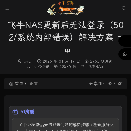
飞牛NAS更新后无法登录（50
2/系统内部错误）解决方案
博
发
xuan
2026 年 01 月 17 日
2763 次浏览
主：
布
分
10 条评论
4059字数
飞牛NAS
时
类：
间：
首页
正文
分享到：
AI摘要
  飞牛OS更新后无法登录问题的解决步骤：检查服务状