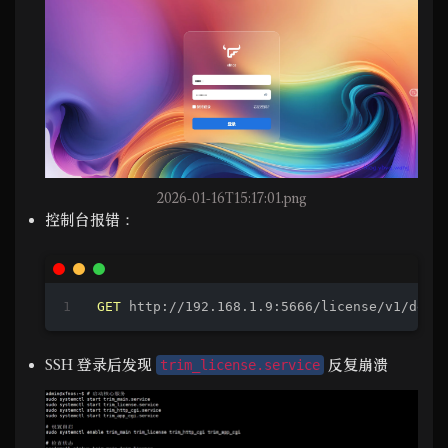
2026-01-16T15:17:01.png
控制台报错：
GET
 http://
192.168.1.9:5666
/license/v
1
/devi
SSH 登录后发现
反复崩溃
trim_license.service