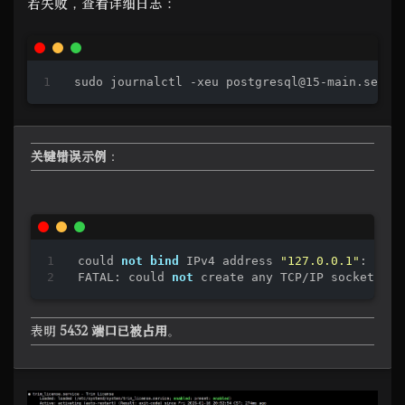
若失败，查看详细日志：
sudo journalctl -xeu postgresql@15-main.servi
关键错误示例
：
could 
not
bind
 IPv4 address 
"127.0.0.1"
: Addr
FATAL: could 
not
 create any TCP/IP sockets
表明
5432 端口已被占用
。