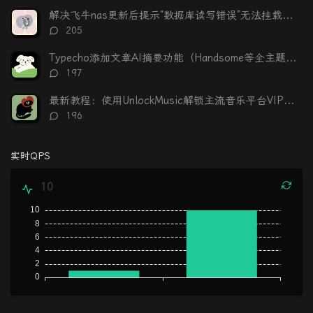
数：
解决飞牛nas更新后提示“数据库读写错误”无法挂载硬盘
评
205
论
数：
Typecho添加文章AI摘要功能（Handsome等全主题适配）
评
197
论
数：
最新教程：使用UnlockMusic解锁主流音乐平台VIP歌曲的加密保护
评
196
论
数：
实时QPS
10