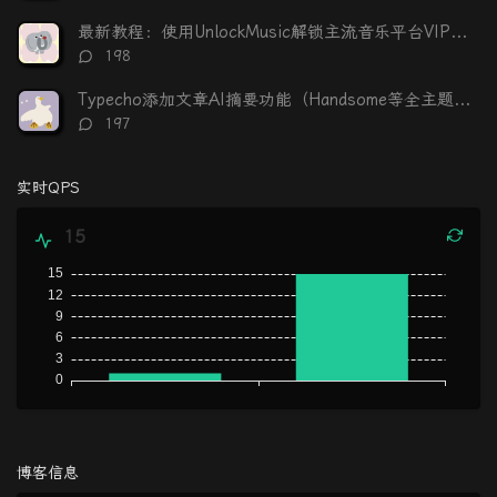
论
数：
最新教程：使用UnlockMusic解锁主流音乐平台VIP歌曲的加密保护
评
198
论
数：
Typecho添加文章AI摘要功能（Handsome等全主题适配）
评
197
论
数：
实时QPS
15
博客信息