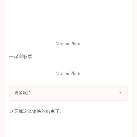
Motion Photo
一起刮彩票
Motion Photo
更多照片
这天就这么愉快的结束了。