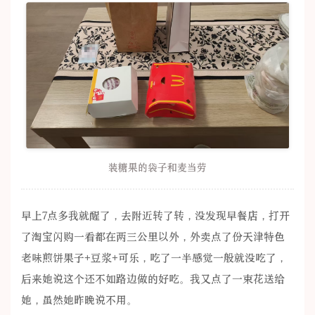
装糖果的袋子和麦当劳
早上7点多我就醒了，去附近转了转，没发现早餐店，打开
了淘宝闪购一看都在两三公里以外，外卖点了份天津特色
老味煎饼果子+豆浆+可乐，吃了一半感觉一般就没吃了，
后来她说这个还不如路边做的好吃。我又点了一束花送给
她，虽然她昨晚说不用。