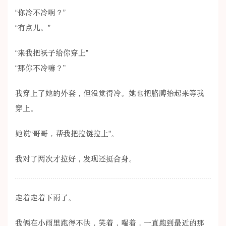
“你冷不冷啊？”
“有点儿。”
“来我把袄子给你穿上”
“那你不冷嘛？”
我穿上了她的外套，但没觉得冷。她也把胳膊抬起来等我
穿上。
她说“哥哥，帮我把拉链拉上”。
我对了两次才拉好，发现还挺合身。
走着走着下雨了。
我俩在小雨里跑得不快，笑着，喘着，一直跑到最近的那