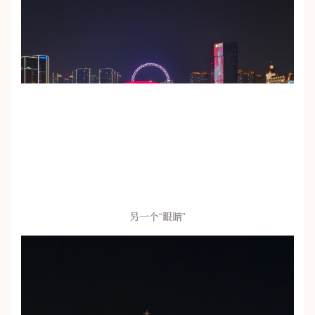
另一个“眼睛”