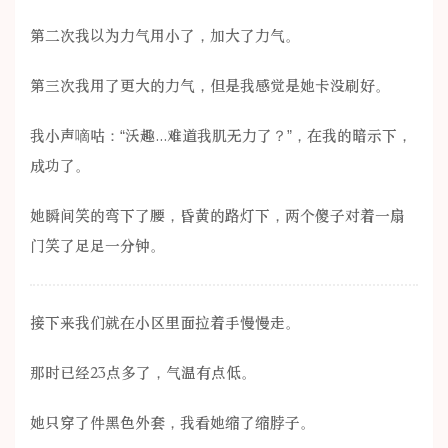
第二次我以为力气用小了，加大了力气。
第三次我用了更大的力气，但是我感觉是她卡没刷好。
我小声嘀咕：“沃趣...难道我肌无力了？”，在我的暗示下，
成功了。
她瞬间笑的弯下了腰，昏黄的路灯下，两个傻子对着一扇
门笑了足足一分钟。
接下来我们就在小区里面拉着手慢慢走。
那时已经23点多了，气温有点低。
她只穿了件黑色外套，我看她缩了缩脖子。