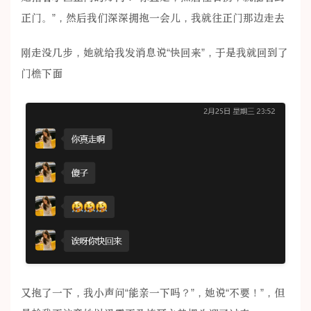
正门。”，然后我们深深拥抱一会儿，我就往正门那边走去
刚走没几步，她就给我发消息说“快回来”，于是我就回到了
门檐下面
又抱了一下，我小声问“能亲一下吗？”，她说“不要！”，但