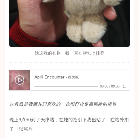
她送我的礼物，我一直在背包上挂着
April Encounter
- 很美味
00:00
/
00:00
这首歌是我俩共同喜欢的，也很符合见面那晚的情景
晚上9点50到了天津站，在她的指引下我出站了，在站外拍
了一张照片