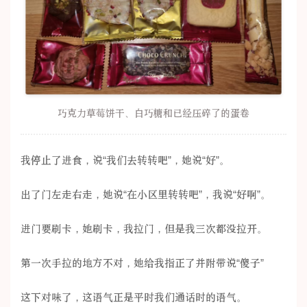
巧克力草莓饼干、白巧糖和已经压碎了的蛋卷
我停止了进食，说“我们去转转吧”，她说“好”。
出了门左走右走，她说“在小区里转转吧”，我说“好啊”。
进门要刷卡，她刷卡，我拉门，但是我三次都没拉开。
第一次手拉的地方不对，她给我指正了并附带说“傻子”
这下对味了，这语气正是平时我们通话时的语气。