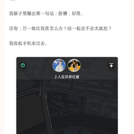
我脑子里蹦出第一句话：卧槽，好高。
还有：万一她比我高怎么办？站一起会不会太尴尬？
我收起手机走过去。