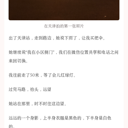
在天津拍的第一张照片
出了天津站，走到路边，她说下雨了，让我买把伞。
她继续说“我在小区侧门”，我们在微信位置共享和电话之间
来回切换。
我往前走了50米，等了会儿红绿灯。
过完马路，抬头，远望
她站在那里，时不时往这边望。
远远的一个身影，上半身衣服是黑色的，下半身是白色
的。