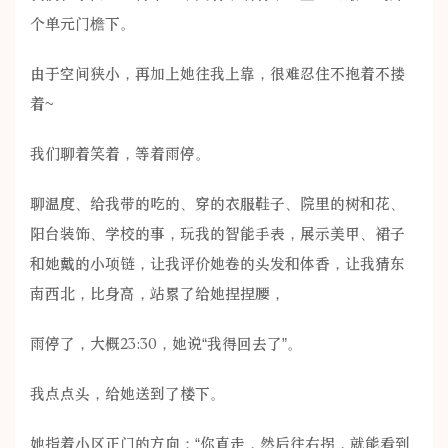
个单元门檐下。
由于空间狭小，再加上她往我上靠，很难忍住不抱着不搂
着~
我们聊着笑着，等着雨停。
聊温度、给我带的吃的、穿的衣服鞋子、院里的树和花、
阳台装饰、学校的事，玩我的智能手表，展示美甲、裙子
和她戴的小项链，让我评价她卷的头发和体香，让我猜东
南西北，比身高，站累了给她捏捏腰，
雨停了，大概23:30，她说“我得回去了”。
我点点头，给她送到了楼下。
她指着小区正门的方向：“你直走，然后往右拐，就能看到