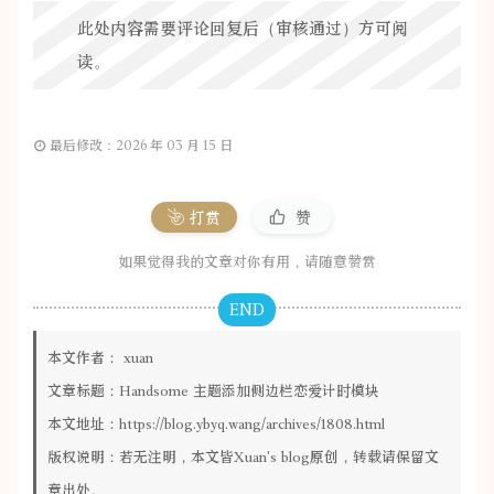
                time[
1
] = 
parseInt
(second / (
                second %= 
24
 * 
3600
;

此处内容需要评论回复后（审核通过）方可阅
            }

读。
if
 (second >= 
3600
) {

                time[
2
] = 
parseInt
(second / 
3
                second %= 
3600
;

            }

if
 (second >= 
60
) {

最后修改：2026 年 03 月 15 日
                time[
3
] = 
parseInt
(second / 
6
                second %= 
60
;

            }

打赏
赞
if
 (second > 
0
) time[
4
] = second;

return
 time;

        }

如果觉得我的文章对你有用，请随意赞赏
setInterval
(setTime, 
1000
);

document
.addEventListener(
'DOMContent
END
</
script
>
</
section
>
本文作者：
xuan
文章标题：
Handsome 主题添加侧边栏恋爱计时模块
本文地址：
https://blog.ybyq.wang/archives/1808.html
版权说明：若无注明，本文皆
Xuan's blog
原创，转载请保留文
章出处。