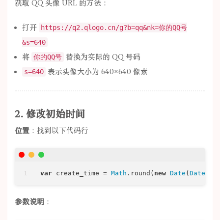
获取 QQ 头像 URL 的方法：
打开
https://q2.qlogo.cn/g?b=qq&nk=你的QQ号
&s=640
将
替换为实际的 QQ 号码
你的QQ号
表示头像大小为 640×640 像素
s=640
2. 修改初始时间
位置
：找到以下代码行
var
 create_time = 
Math
.round(
new
Date
(
Date
.UT
参数说明
：