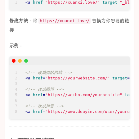
<
a
href
=
"https://xuanxi.love/"
target
=
"_blank
修改方法
：将
替换为你想要的链
https://xuanxi.love/
接
示例
：
<!-- 改成你的网站 -->
<
a
href
=
"https://yourwebsite.com/"
target
=
"_b
<!-- 改成微博 -->
<
a
href
=
"https://weibo.com/yourprofile"
targe
<!-- 改成抖音 -->
<
a
href
=
"https://www.douyin.com/user/youruid"