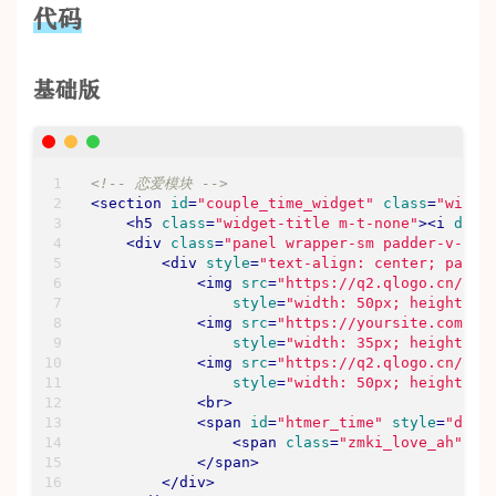
代码
基础版
<!-- 恋爱模块 -->
<
section
id
=
"couple_time_widget"
class
=
"widge
<
h5
class
=
"widget-title m-t-none"
>
<
i
data
<
div
class
=
"panel wrapper-sm padder-v-ssm
<
div
style
=
"text-align: center; paddi
<
img
src
=
"https://q2.qlogo.cn/g?b
style
=
"width: 50px; height: 5
<
img
src
=
"https://yoursite.com/pa
style
=
"width: 35px; height: 3
<
img
src
=
"https://q2.qlogo.cn/g?b
style
=
"width: 50px; height: 5
<
br
>
<
span
id
=
"htmer_time"
style
=
"disp
<
span
class
=
"zmki_love_ah"
st
</
span
>
</
div
>