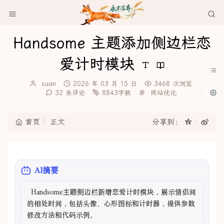
Handsome 主题添加侧边栏恋
爱计时模块
博
发
xuan
2026 年 03 月 15 日
3468 次浏览
主：
布
分
32 条评论
8843字数
网站优化
时
类：
间：
首页
正文
分享到：
AI摘要
  Handsome主题侧边栏新增恋爱计时模块，展示情侣间
的相处时间，包括头像、心形图标和计时器，提供参数
修改方法和代码示例。