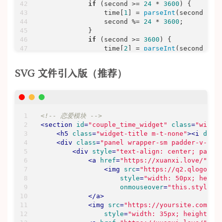
if
 (second >= 
24
 * 
3600
) {

                time[
1
] = 
parseInt
(second / (
                second %= 
24
 * 
3600
;

            }

if
 (second >= 
3600
) {

                time[
2
] = 
parseInt
(second / 
3
                second %= 
3600
;

            }

SVG 文件引入版（推荐）
if
 (second >= 
60
) {

                time[
3
] = 
parseInt
(second / 
6
                second %= 
60
;

            }

if
 (second > 
0
) time[
4
] = second;

<!-- 恋爱模块 -->
return
 time;

<
section
id
=
"couple_time_widget"
class
=
"widge
        }

<
h5
class
=
"widget-title m-t-none"
>
<
i
data
setInterval
(setTime, 
1000
);

<
div
class
=
"panel wrapper-sm padder-v-ssm
document
.addEventListener(
'DOMContent
<
div
style
=
"text-align: center; paddi
</
script
>
<
a
href
=
"https://xuanxi.love/"
ta
</
section
>
<
img
src
=
"https://q2.qlogo.cn
style
=
"width: 50px; heigh
onmouseover
=
"this.style.t
</
a
>
<
img
src
=
"https://yoursite.com/pa
style
=
"width: 35px; height: 3