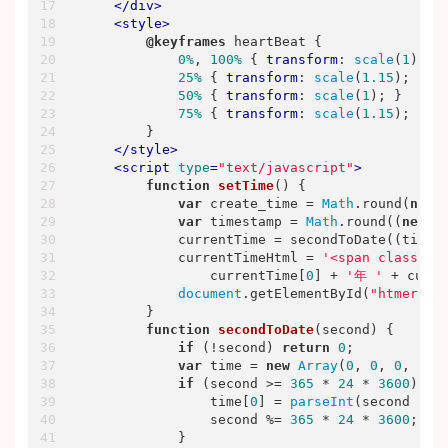
</
div
>
<
style
>
@keyframes
 heartBeat {

0%
, 
100%
 { 
transform
: 
scale
(
1
); }

25%
 { 
transform
: 
scale
(
1.15
); }

50%
 { 
transform
: 
scale
(
1
); }

75%
 { 
transform
: 
scale
(
1.15
); }

        }

</
style
>
<
script
type
=
"text/javascript"
>
function
setTime
(
) 
{

var
 create_time = 
Math
.round(
new
var
 timestamp = 
Math
.round((
new
D
            currentTime = secondToDate((timest
            currentTimeHtml = 
'<span class="z
                currentTime[
0
] + 
'年 '
 + curre
document
.getElementById(
"htmer_ti
        }

function
secondToDate
(
second
) 
{

if
 (!second) 
return
0
;

var
 time = 
new
Array
(
0
, 
0
, 
0
, 
0
, 
if
 (second >= 
365
 * 
24
 * 
3600
) {

                time[
0
] = 
parseInt
(second / (
                second %= 
365
 * 
24
 * 
3600
;

            }
