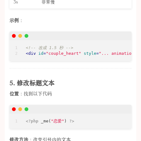
3s
非常慢
示例
：
<!-- 改成 1.5 秒 -->
<
div
id
=
"couple_heart"
style
=
"... animation: 
5. 修改标题文本
位置
：找到以下代码
<?php
 _me(
"恋爱"
) 
?>
修改方法
：改变引号内的文本