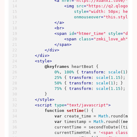
<
a
href
=
"https://xuanxi.love/"
ta
<
img
src
=
"https://q2.qlogo.cn
style
=
"width: 50px; heigh
onmouseover
=
"this.style.t
</
a
>
<
br
>
<
span
id
=
"htmer_time"
style
=
"disp
<
span
class
=
"zmki_love_ah"
st
</
span
>
</
div
>
</
div
>
<
style
>
@keyframes
 heartBeat {

0%
, 
100%
 { 
transform
: 
scale
(
1
); }

25%
 { 
transform
: 
scale
(
1.15
); }

50%
 { 
transform
: 
scale
(
1
); }

75%
 { 
transform
: 
scale
(
1.15
); }

        }

</
style
>
<
script
type
=
"text/javascript"
>
function
setTime
(
) 
{

var
 create_time = 
Math
.round(
new
var
 timestamp = 
Math
.round((
new
D
            currentTime = secondToDate((timest
            currentTimeHtml = 
'<span class="z