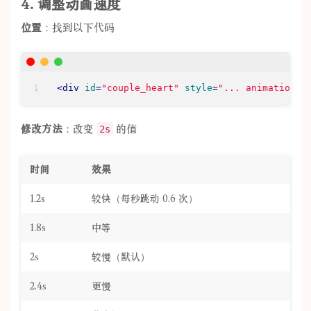
4. 调整动画速度
位置
：找到以下代码
<
div
id
=
"couple_heart"
style
=
"... animation: 
修改方法
：改变
的值
2s
时间
效果
1.2s
较快（每秒跳动 0.6 次）
1.8s
中等
2s
较慢（默认）
2.4s
更慢