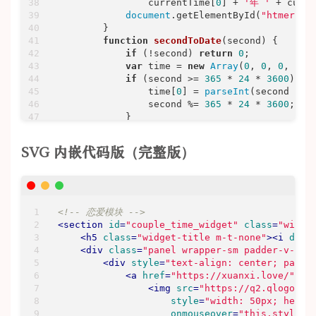
                currentTime[
0
] + 
'年 '
 + curre
document
.getElementById(
"htmer_ti
        }

function
secondToDate
(
second
) 
{

if
 (!second) 
return
0
;

var
 time = 
new
Array
(
0
, 
0
, 
0
, 
0
, 
if
 (second >= 
365
 * 
24
 * 
3600
) {

                time[
0
] = 
parseInt
(second / (
                second %= 
365
 * 
24
 * 
3600
;

            }

if
 (second >= 
24
 * 
3600
) {

                time[
1
] = 
parseInt
(second / (
SVG 内嵌代码版（完整版）
                second %= 
24
 * 
3600
;

            }

if
 (second >= 
3600
) {

                time[
2
] = 
parseInt
(second / 
3
                second %= 
3600
;

<!-- 恋爱模块 -->
            }

<
section
id
=
"couple_time_widget"
class
=
"widge
if
 (second >= 
60
) {

<
h5
class
=
"widget-title m-t-none"
>
<
i
data
                time[
3
] = 
parseInt
(second / 
6
<
div
class
=
"panel wrapper-sm padder-v-ssm
                second %= 
60
;

<
div
style
=
"text-align: center; paddi
            }

<
a
href
=
"https://xuanxi.love/"
ta
if
 (second > 
0
) time[
4
] = second;

<
img
src
=
"https://q2.qlogo.cn
return
 time;

style
=
"width: 50px; heigh
        }

onmouseover
=
"this.style.t