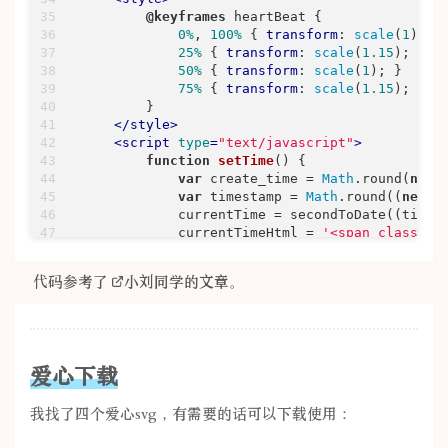
@keyframes
 heartBeat {

0%
, 
100%
 { 
transform
: 
scale
(
1
); }

25%
 { 
transform
: 
scale
(
1.15
); }

50%
 { 
transform
: 
scale
(
1
); }

75%
 { 
transform
: 
scale
(
1.15
); }

        }

</
style
>
<
script
type
=
"text/javascript"
>
function
setTime
(
) 
{

var
 create_time = 
Math
.round(
new
var
 timestamp = 
Math
.round((
new
D
            currentTime = secondToDate((timest
            currentTimeHtml = 
'<span class="z
                currentTime[
0
] + 
'年 '
 + curre
document
.getElementById(
"htmer_ti
代码参考了
小刘同学
的文章。
        }

function
secondToDate
(
second
) 
{

if
 (!second) 
return
0
;

var
 time = 
new
Array
(
0
, 
0
, 
0
, 
0
, 
if
 (second >= 
365
 * 
24
 * 
3600
) {

爱心下载
                time[
0
] = 
parseInt
(second / (
                second %= 
365
 * 
24
 * 
3600
;

我找了四个爱心svg，有需要的话可以下载使用：
            }

if
 (second >= 
24
 * 
3600
) {
