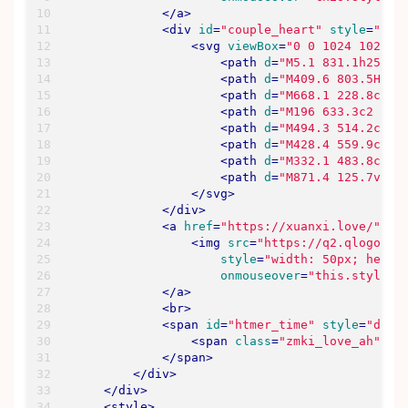
setInterval
(setTime, 
1000
);

</
a
>
document
.addEventListener(
'DOMContent
<
div
id
=
"couple_heart"
style
=
"dis
</
script
>
<
svg
viewBox
=
"0 0 1024 1024"
</
section
>
<
path
d
=
"M5.1 831.1h253.5
<
path
d
=
"M409.6 803.5H86.
<
path
d
=
"M668.1 228.8c67.
<
path
d
=
"M196 633.3c2 2 2
<
path
d
=
"M494.3 514.2c-8.
<
path
d
=
"M428.4 559.9c-8.
<
path
d
=
"M332.1 483.8c-30
<
path
d
=
"M871.4 125.7v-0.
</
svg
>
</
div
>
<
a
href
=
"https://xuanxi.love/"
ta
<
img
src
=
"https://q2.qlogo.cn
style
=
"width: 50px; heigh
onmouseover
=
"this.style.t
</
a
>
<
br
>
<
span
id
=
"htmer_time"
style
=
"disp
<
span
class
=
"zmki_love_ah"
st
</
span
>
</
div
>
</
div
>
<
style
>