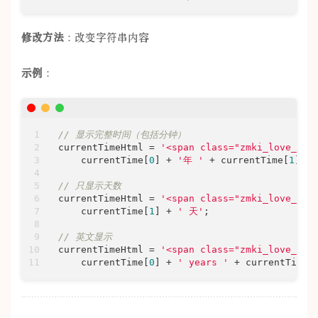
修改方法
：改变字符串内容
示例
：
// 显示完整时间（包括分钟）
currentTimeHtml = 
'<span class="zmki_love_ah
    currentTime[
0
] + 
'年 '
 + currentTime[
1
] + 
// 只显示天数
currentTimeHtml = 
'<span class="zmki_love_ah"
    currentTime[
1
] + 
' 天'
;

// 英文显示
currentTimeHtml = 
'<span class="zmki_love_ah"
    currentTime[
0
] + 
' years '
 + currentTime[