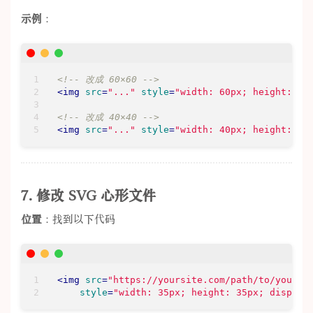
示例
：
<!-- 改成 60×60 -->
<
img
src
=
"..."
style
=
"width: 60px; height: 60
<!-- 改成 40×40 -->
<
img
src
=
"..."
style
=
"width: 40px; height: 40
7. 修改 SVG 心形文件
位置
：找到以下代码
<
img
src
=
"https://yoursite.com/path/to/your/h
style
=
"width: 35px; height: 35px; display