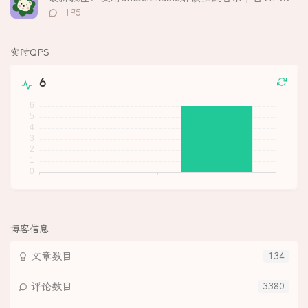
评
195
论
数：
实时QPS
6
博客信息
文章数目
134
评论数目
3380