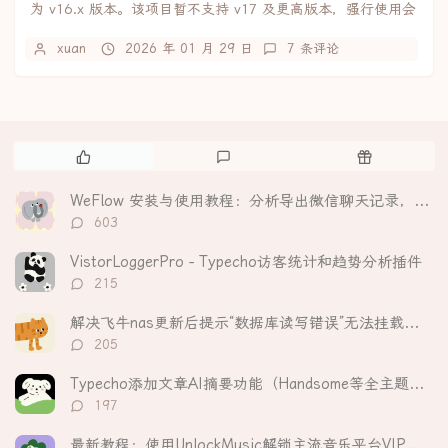
为 v16.x 版本。该项目暂不支持 v17 及更高版本，强行使用会
导致编译失败。npm:...
xuan
2026 年 01 月 29 日
7 条评论
热
最
随
门
新
机
文
评
文
WeFlow 安装与使用教程：分析导出微信聊天记录，生成可视化年度报告
章
论
章
评
603
论
数：
VistorLoggerPro - Typecho访客统计和趋势分析插件
评
215
论
数：
解决飞牛nas更新后提示“数据库读写错误”无法挂载硬盘
评
205
论
数：
Typecho添加文章AI摘要功能（Handsome等全主题适配）
评
197
论
数：
最新教程：使用UnlockMusic解锁主流音乐平台VIP歌曲的加密保护