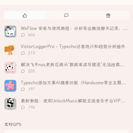
热
最
随
门
新
机
文
评
文
WeFlow 安装与使用教程：分析导出微信聊天记录，生成可视化年度报告
章
论
章
评
606
论
数：
VistorLoggerPro - Typecho访客统计和趋势分析插件
评
215
论
数：
解决飞牛nas更新后提示“数据库读写错误”无法挂载硬盘
评
205
论
数：
Typecho添加文章AI摘要功能（Handsome等全主题适配）
评
197
论
数：
最新教程：使用UnlockMusic解锁主流音乐平台VIP歌曲的加密保护
评
196
论
数：
实时QPS