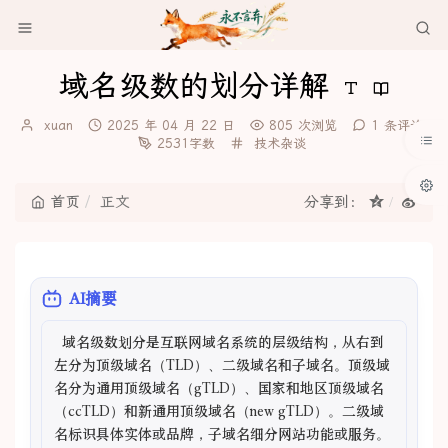
域名级数的划分详解
博
发
xuan
2025 年 04 月 22 日
805 次浏览
1 条评论
主：
布
分
2531字数
技术杂谈
时
类：
间：
首页
正文
分享到：
AI摘要
  域名级数划分是互联网域名系统的层级结构，从右到
左分为顶级域名（TLD）、二级域名和子域名。顶级域
名分为通用顶级域名（gTLD）、国家和地区顶级域名
（ccTLD）和新通用顶级域名（new gTLD）。二级域
名标识具体实体或品牌，子域名细分网站功能或服务。