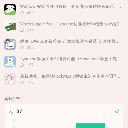
文
评
文
WeFlow 安装与使用教程：分析导出微信聊天记录，生成可视化年度报告
章
论
章
评
600
论
数：
VistorLoggerPro - Typecho访客统计和趋势分析插件
评
214
论
数：
解决飞牛nas更新后提示“数据库读写错误”无法挂载硬盘
评
205
论
数：
Typecho添加文章AI摘要功能（Handsome等全主题适配）
评
197
论
数：
最新教程：使用UnlockMusic解锁主流音乐平台VIP歌曲的加密保护
评
195
论
数：
实时QPS
37