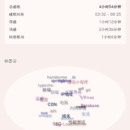
总睡眠
4小时54分钟
睡眠时段
03:32 - 08:25
深睡
1小时12分钟
浅睡
2小时36分钟
快速眼动
1小时6分钟
标签云
handsome
AI
springboot
PHP
微信小程序
typecho
url
前端
git
云服务器
后端
IP地址
飞牛nas
运维
配置
电脑
CDN
Database
redis
内网穿透
API
vue
生活
域名
uniapp
docker
性能测试
SEO
LoadRunner
frp