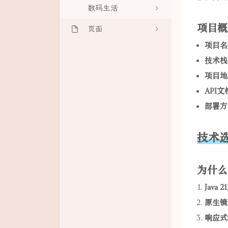
数码生活
像素绘画99
项目概
页面
云朵绘画器
项目名
网站地图
音频步进序列器
技术栈
增长趋势
项目地
API文
好友文章
部署方
文章归档
足迹地图
技术
为什么选
Java 
原生镜
响应式