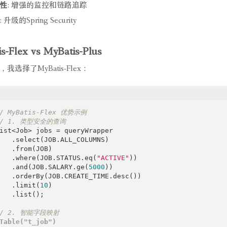
性
: 增强的监控和链路追踪
: 升级的Spring Security
s-Flex vs MyBatis-Plus
我选择了MyBatis-Flex：
/ MyBatis-Flex 优势示例
// 1. 类型安全的查询
ist<Job> jobs = queryWrapper

   .select(JOB.ALL_COLUMNS)

   .from(JOB)

   .where(JOB.STATUS.eq(
"ACTIVE"
))

   .and(JOB.SALARY.ge(
5000
))

   .orderBy(JOB.CREATE_TIME.desc())

   .limit(
10
)

   .list();

// 2. 智能字段映射
Table("t_job")