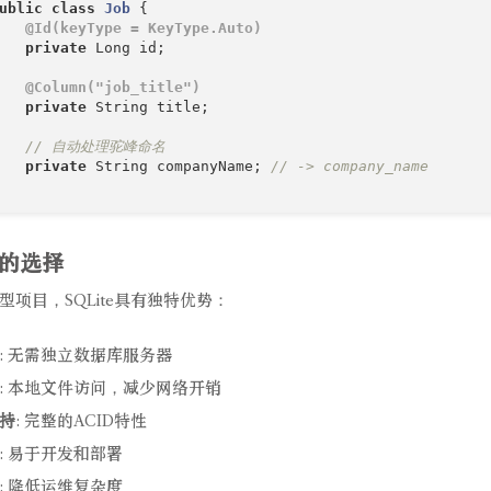
ublic
class
Job
{

@Id(keyType = KeyType.Auto)
private
 Long id;

@Column("job_title")
private
 String title;

// 自动处理驼峰命名
private
 String companyName; 
// -> company_name
te的选择
型项目，SQLite具有独特优势：
: 无需独立数据库服务器
: 本地文件访问，减少网络开销
持
: 完整的ACID特性
: 易于开发和部署
: 降低运维复杂度