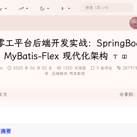
工平台后端开发实战：SpringBoo
MyBatis-Flex 现代化架构
发
an
2025 年 06 月 02 日
1320 次浏览
3 条评论
2879
布
分
后端相关
项目实战
时
类：
间：
正文
分享到
I摘要