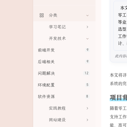
  本文详细介绍了如何使用Spring Boot 3.3.5、MyBatis-Flex和SQLite构建
目标点击
关于本站
零工
分类
掉落物体捕捉
留言
等业
学习笔记
选型
迷宫逃脱
工作
开发技术
小行星大战
计、
前端开发
9
表情老虎机
此内容
后端相关
9
颜色匹配挑战
问题解决
12
本文将详细分
虚拟鼓组
系统的完
环境配置
5
打字雨
项目
软件资源
8
音乐理论训练
随着零工
实践教程
数学练习
支持工作
网站建设
像素绘画
能、高可