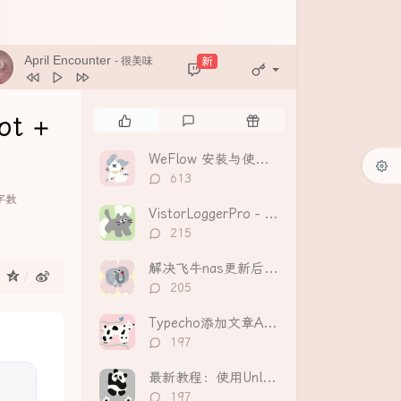
April Encounter
新
- 很美味
热
最
随
t +
门
新
机
文
评
文
WeFlow 安装与使用教程：分析导出微信聊天记录，生成可视化年度报告
章
论
章
评
613
论
1字数
数：
VistorLoggerPro - Typecho访客统计和趋势分析插件
评
215
论
数：
解决飞牛nas更新后提示“数据库读写错误”无法挂载硬盘
：
评
205
论
数：
Typecho添加文章AI摘要功能（Handsome等全主题适配）
评
197
论
数：
最新教程：使用UnlockMusic解锁主流音乐平台VIP歌曲的加密保护
评
197