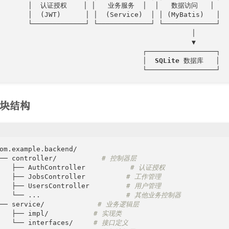
        │  认证授权    │ │   业务服务  │  │   数据访问   │

       │  (JWT)      │ │  (Service)  │ │ (MyBatis)   │

       └─────────────┘ └─────────────┘ └─────────────┘

                                               │

                                               ▼

                                   ┌─────────────────┐

                                   │  
SQLite
 数据库   │

                                   └─────────────────┘
块结构
om.example.backend/

── controller/           
# 控制器层
   ├── AuthController           
# 认证授权
   ├── JobsController          
# 工作管理  
   ├── UsersController         
# 用户管理
   └── ...                     
# 其他业务控制器
── service/             
# 业务逻辑层
   ├── impl/           
# 实现类
   └── interfaces/     
# 接口定义