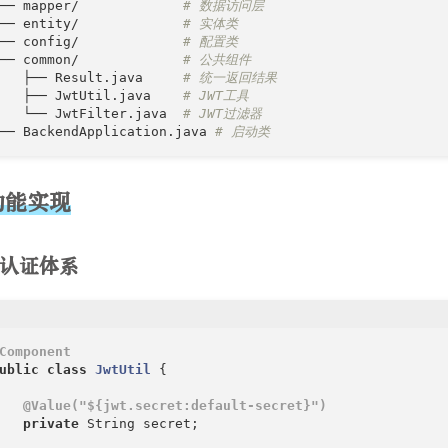
── mapper/             
# 数据访问层
── entity/             
# 实体类
── config/             
# 配置类
── common/             
# 公共组件
   ├── Result.java     
# 统一返回结果
   ├── JwtUtil.java    
# JWT工具
   └── JwtFilter.java  
# JWT过滤器
── BackendApplication.java 
# 启动类
功能实现
WT认证体系
Component
ublic
class
JwtUtil
{

@Value("${jwt.secret:default-secret}")
private
 String secret;
