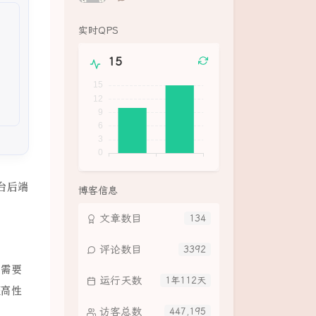
论
数：
实时QPS
9
工平台后端
博客信息
文章数目
134
评论数目
3392
统需要
运行天数
1年112天
证高性
访客总数
447,195