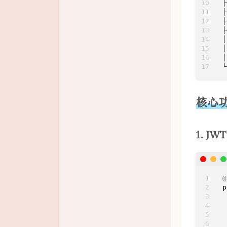
├
├
├
├
│
│
│
└
核心
1. J
@
p