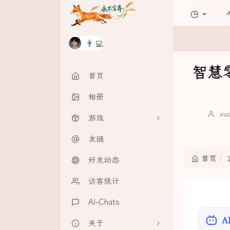
👨‍💻
智慧零
首页
相册
博
xu
游戏
主：
友链
飞机大战
首页
好友动态
趣味游戏
访客统计
在线白板
AI-Chats
井字棋
A
关于
问答游戏