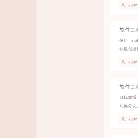
xuan
像素绘画99
云朵绘画器
软件工程
音频步进序列器
使用 Inte
快速创建只
xuan
软件工程
目标掌握
切换分支
xuan