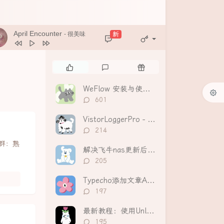
April Encounter
新
- 很美味
热
最
随
门
新
机
文
评
文
WeFlow 安装与使用教程：分析导出微信聊天记录，生成可视化年度报告
章
论
章
评
601
论
数：
VistorLoggerPro - Typecho访客统计和趋势分析插件
评
214
论
人群：熟
数：
解决飞牛nas更新后提示“数据库读写错误”无法挂载硬盘
评
205
论
数：
Typecho添加文章AI摘要功能（Handsome等全主题适配）
评
197
论
数：
最新教程：使用UnlockMusic解锁主流音乐平台VIP歌曲的加密保护
评
195