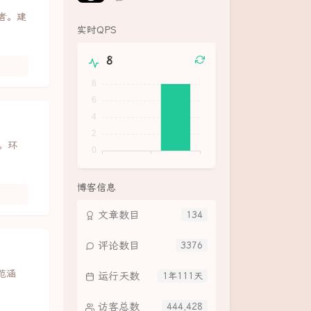
论
好者。建
数：
实时QPS
8
法。环
博客信息
文章数目
134
评论数目
3376
范涵
运行天数
1年111天
访客总数
444,428