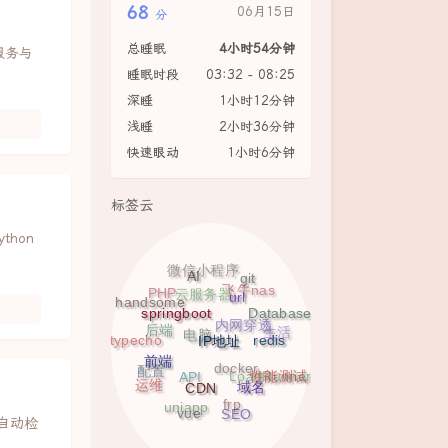
68
06月15日
分
总睡眠
4小时54分钟
服务与
睡眠时段
03:32 - 08:25
深睡
1小时12分钟
浅睡
2小时36分钟
快速眼动
1小时6分钟
标签云
thon
微信小程序
AI
git
url
飞牛nas
PHP
handsome
云服务器
springboot
Database
内网穿透
IP地址
后端
redis
生活
typecho
电脑
前端
配置
性能测试
docker
LoadRunner
CDN
域名
运维
API
frp
uniapp
vue
SEO
够自动检