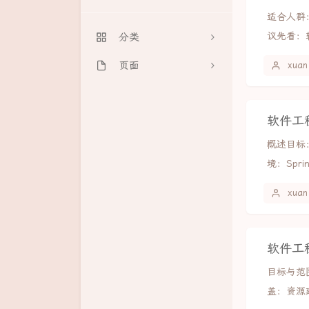
适合人群：
目标点击
关于本站
议先看：软
分类
掉落物体捕捉
留言
学习笔记
页面
xuan
迷宫逃脱
开发技术
网站地图
小行星大战
软件工程
实践教程
增长趋势
表情老虎机
概述目标
网站建设
好友文章
颜色匹配挑战
境：Spring
数码生活
文章归档
虚拟鼓组
xuan
足迹地图
打字雨
音乐理论训练
软件工程
目标与范
数学练习
盖：资源建
像素绘画