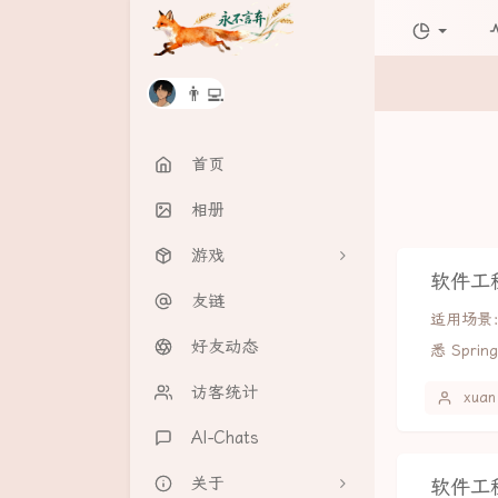
👨‍💻
首页
相册
游戏
软件工
友链
飞机大战
适用场景
好友动态
趣味游戏
悉 Spring
访客统计
在线白板
xuan
AI-Chats
井字棋
关于
问答游戏
软件工程