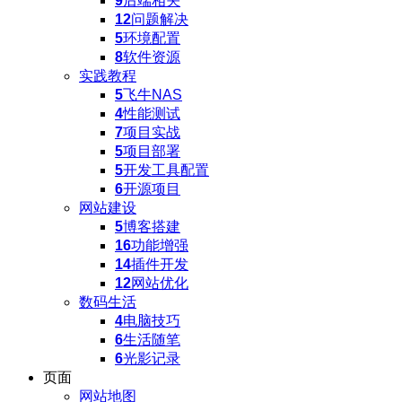
9
后端相关
12
问题解决
5
环境配置
8
软件资源
实践教程
5
飞牛NAS
4
性能测试
7
项目实战
5
项目部署
5
开发工具配置
6
开源项目
网站建设
5
博客搭建
16
功能增强
14
插件开发
12
网站优化
数码生活
4
电脑技巧
6
生活随笔
6
光影记录
页面
网站地图