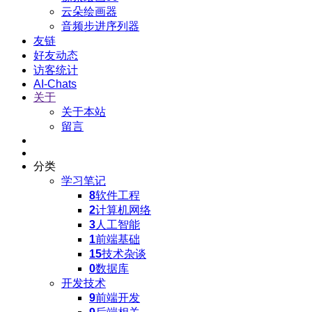
云朵绘画器
音频步进序列器
友链
好友动态
访客统计
AI-Chats
关于
关于本站
留言
分类
学习笔记
8
软件工程
2
计算机网络
3
人工智能
1
前端基础
15
技术杂谈
0
数据库
开发技术
9
前端开发