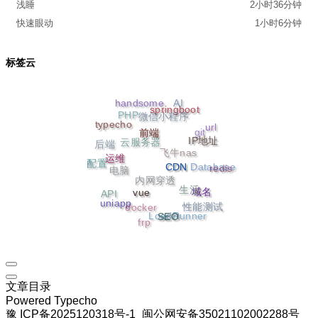
浅睡
2小时36分钟
快速眼动
1小时6分钟
标签云
AI
handsome
微信小程序
PHP
springboot
git
url
typecho
云服务器
后端
飞牛nas
前端
IP地址
Database
电脑
配置
运维
内网穿透
redis
CDN
生活
API
域名
docker
vue
性能测试
uniapp
LoadRunner
frp
SEO
文章目录
Powered
Typecho
豫 ICP备
2025120318号-1
闽公网安备
35021102002288号