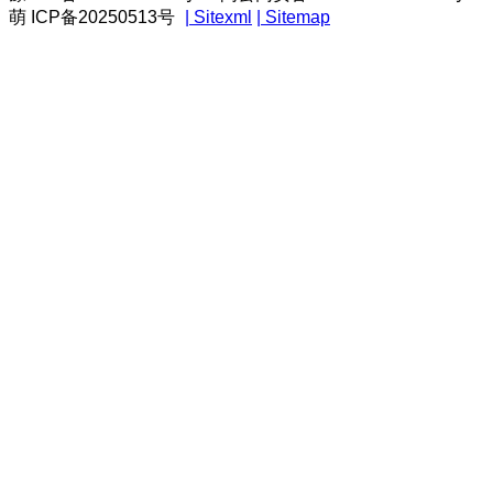
萌 ICP备
20250513号
| Sitexml
| Sitemap