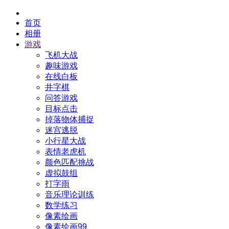
首页
相册
游戏
飞机大战
趣味游戏
在线白板
井字棋
问答游戏
目标点击
掉落物体捕捉
迷宫逃脱
小行星大战
表情老虎机
颜色匹配挑战
虚拟鼓组
打字雨
音乐理论训练
数学练习
像素绘画
像素绘画99